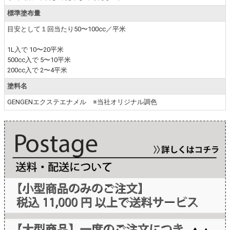
標準塗布量
目安として１回当たり50〜100cc／平米
1L入で 10〜20平米
500cc入で 5〜10平米
200cc入で 2〜4平米
塗料名
GENGENエクステエナメル ※当社オリジナル調色