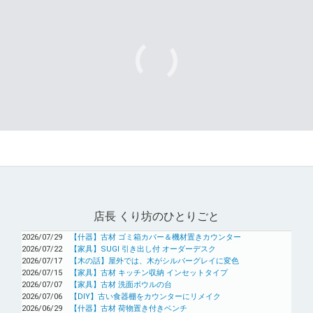
店長 くり坊のひとりごと
2026/07/29
【什器】古材 ゴミ箱カバー＆機材置きカウンター
2026/07/22
【家具】SUGI 引き出し付 オーダーデスク
2026/07/17
【木の話】屋外では、木がシルバーグレイに変色
2026/07/15
【家具】古材 キッチン収納 インセットタイプ
2026/07/07
【家具】古材 洗面ボウルの台
2026/07/06
【DIY】古い食器棚をカウンターにリメイク
2026/06/29
【什器】古材 荷物置き付きベンチ