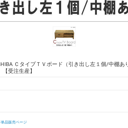
ASHIBA ＣタイプＴＶボード（引き出し左１個/中棚あり
） 【受注生産】
手単品販売ページ