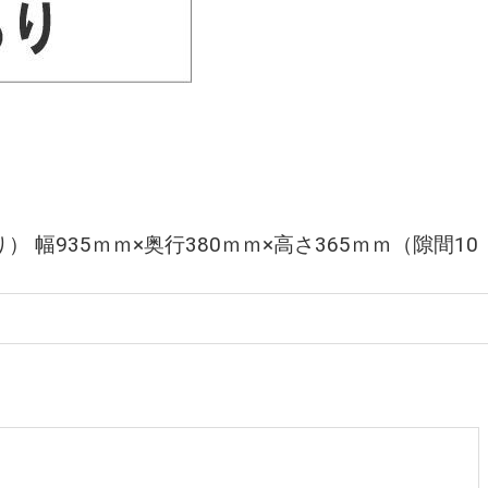
） 幅935ｍｍ×奥行380ｍｍ×高さ365ｍｍ（隙間10